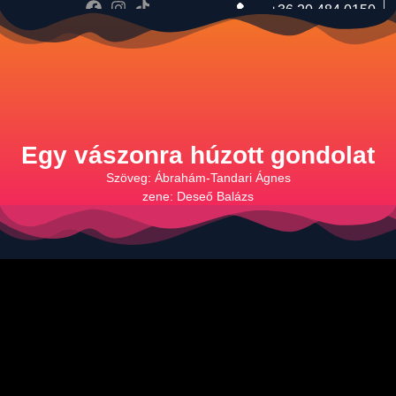
+36 20 484 0150
music@tandariagi.hu
Egy vászonra húzott gondolat
Szöveg: Ábrahám-Tandari Ágnes
zene: Deseő Balázs