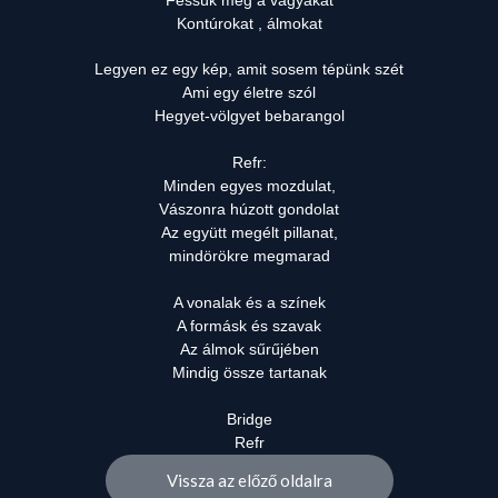
Kontúrokat , álmokat
Legyen ez egy kép, amit sosem tépünk szét
Ami egy életre szól
Hegyet-völgyet bebarangol
Refr:
Minden egyes mozdulat,
Vászonra húzott gondolat
Az együtt megélt pillanat,
mindörökre megmarad
A vonalak és a színek
A formásk és szavak
Az álmok sűrűjében
Mindig össze tartanak
Bridge
Refr
Vissza az előző oldalra