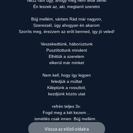
Nézz rám úgy, ahogy még nem tette senki
Én leszek az, aki, megtanít szeretni
Bújj mellém, vártam Rád már nagyon,
Szeressél, úgy ahogyan én akarom
Szoríts meg, érezzem az erőt benned, így jó veled!
Veszekedtünk, háborúztunk
Pusztítottunk mindent
Elhittük a szerelem
elkerül már minket
Nem kell, hogy így legyen
feledjük a múltat
Kiléptünk a rosszból,
kezdjünk közös utat
refrén teljes 3x:
Fogd meg a két kezem…
ismétlés csak innen: Bújj mellém..
Vissza az előző oldalra