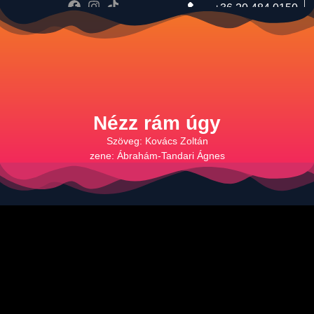
+36 20 484 0150
music@tandariagi.hu
Nézz rám úgy
Szöveg: Kovács Zoltán
zene: Ábrahám-Tandari Ágnes