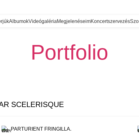
erjúk
Albumok
Videógaléria
Megjelenéseim
Koncertszervezés
Szo
Portfolio
AR SCELERISQUE
PARTURIENT FRINGILLA.