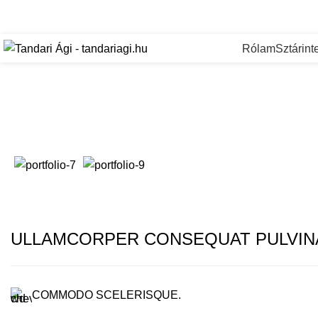
Kapcsolatfelvétel: +36 20 387 3410
Rólam
Sztárint
ULLAMCORPER CONSEQUAT PULVIN
COMMODO SCELERISQUE.